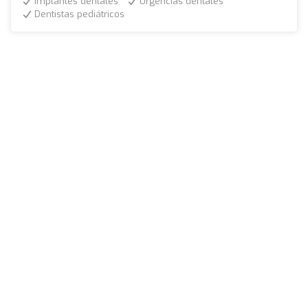
Implantes dentales
Urgencias dentales
Dentistas pediátricos