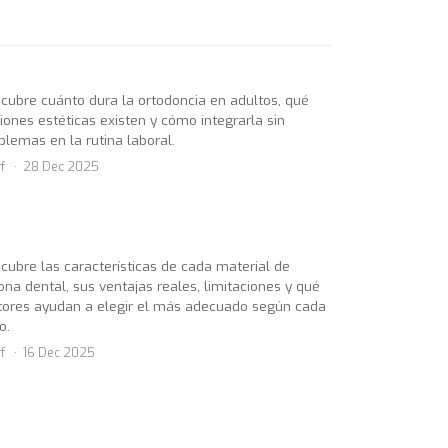
cubre cuánto dura la ortodoncia en adultos, qué
iones estéticas existen y cómo integrarla sin
blemas en la rutina laboral.
f
28 Dec 2025
cubre las características de cada material de
ona dental, sus ventajas reales, limitaciones y qué
tores ayudan a elegir el más adecuado según cada
o.
f
16 Dec 2025