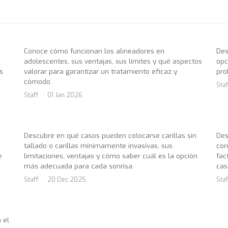
Conoce cómo funcionan los alineadores en
Des
adolescentes, sus ventajas, sus límites y qué aspectos
opc
s
valorar para garantizar un tratamiento eficaz y
pro
cómodo.
Staf
Staff
01 Jan 2026
Descubre en qué casos pueden colocarse carillas sin
Des
tallado o carillas mínimamente invasivas, sus
cor
e
limitaciones, ventajas y cómo saber cuál es la opción
fac
más adecuada para cada sonrisa.
cas
Staff
20 Dec 2025
Staf
 el