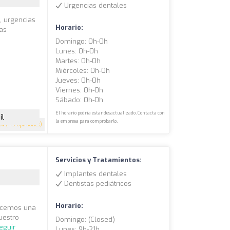
Urgencias dentales
, urgencias
Horario:
ras
Domingo: 0h-0h
Lunes: 0h-0h
Martes: 0h-0h
Miércoles: 0h-0h
Jueves: 0h-0h
Viernes: 0h-0h
Sábado: 0h-0h
El horario podría estar desactualizado. Contacta con
il
la empresa para comprobarlo.
.4
(119 opiniones)
Servicios y Tratamientos:
Implantes dentales
Dentistas pediátricos
Horario:
recemos una
uestro
Domingo: (closed)
eguir
Lunes: 9h-21h