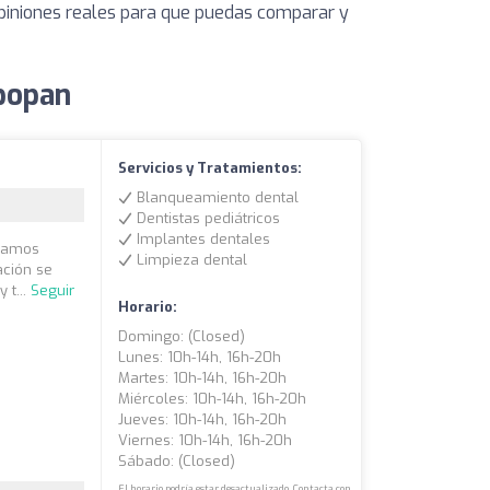
opiniones reales para que puedas comparar y
apopan
Servicios y Tratamientos:
Blanqueamiento dental
Dentistas pediátricos
Implantes dentales
ocamos
Limpieza dental
ación se
 t...
Seguir
Horario:
Domingo: (closed)
Lunes: 10h-14h, 16h-20h
Martes: 10h-14h, 16h-20h
Miércoles: 10h-14h, 16h-20h
Jueves: 10h-14h, 16h-20h
Viernes: 10h-14h, 16h-20h
Sábado: (closed)
El horario podría estar desactualizado. Contacta con