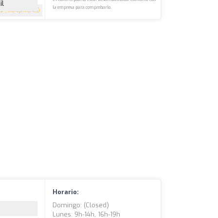
il
la empresa para comprobarlo.
.9
(176 opiniones)
Horario:
Domingo: (closed)
Lunes: 9h-14h, 16h-19h