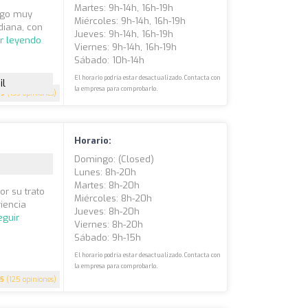
Martes: 9h-14h, 16h-19h
algo muy
Miércoles: 9h-14h, 16h-19h
idiana, con
Jueves: 9h-14h, 16h-19h
r leyendo
Viernes: 9h-14h, 16h-19h
Sábado: 10h-14h
El horario podría estar desactualizado. Contacta con
il
la empresa para comprobarlo.
5
(133 opiniones)
Horario:
Domingo: (closed)
Lunes: 8h-20h
Martes: 8h-20h
r su trato
Miércoles: 8h-20h
iencia
Jueves: 8h-20h
eguir
Viernes: 8h-20h
Sábado: 9h-15h
El horario podría estar desactualizado. Contacta con
la empresa para comprobarlo.
5
(125 opiniones)