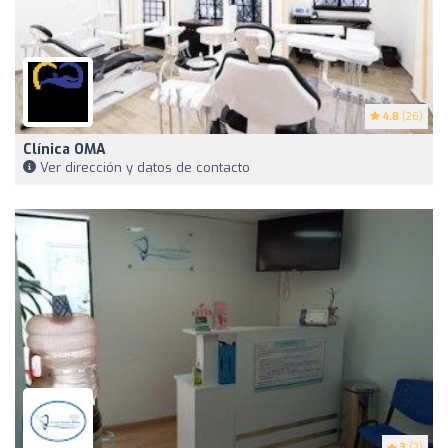
4.8
(26)
Clínica OMA
Ver dirección y datos de contacto
3
(2)