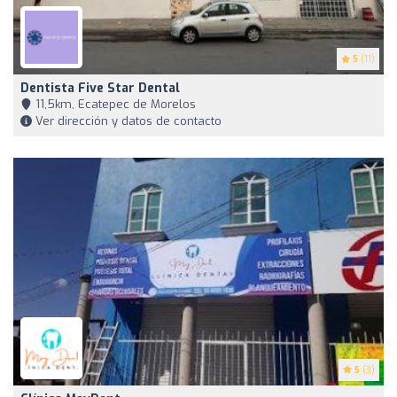
5
(11)
Dentista Five Star Dental
11,5km, Ecatepec de Morelos
Ver dirección y datos de contacto
5
(3)