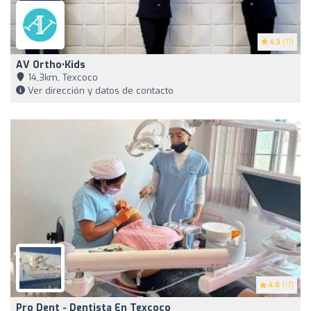
4.3
(11)
AV Ortho•Kids
14,3km, Texcoco
Ver dirección y datos de contacto
4.8
(17)
Pro Dent - Dentista En Texcoco