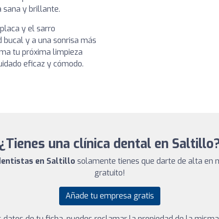
 sana y brillante.
placa y el sarro
 bucal y a una sonrisa más
ama tu próxima limpieza
uidado eficaz y cómodo.
¿Tienes una clínica dental en Saltillo
dentistas en Saltillo
solamente tienes que darte de alta en n
gratuito!
Añade tu empresa gratis
los datos de tu ficha, puedes reclamar la propiedad de la mism