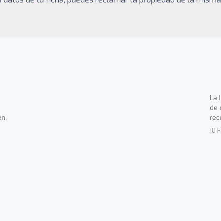
La 
de 
en.
rec
10 