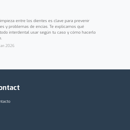
limpieza entre los dientes es clave para prevenir
ies y problemas de encías. Te explicamos qué
odo interdental usar según tu caso y cómo hacerlo
n.
Jan 2026
ontact
ntacto