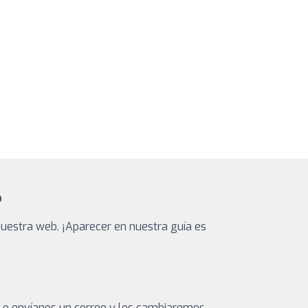
?
uestra web. ¡Aparecer en nuestra guía es
a o envíanos un correo y los cambiaremos.