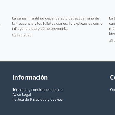
La caries infantil no depende solo del azúcar, sino de
La 
,
la frecuencia y los hábitos diarios. Te explicamos cómo
car
influye la dieta y cómo prevenirla.
mét
bie
02 Feb 2026
29 
Información
C
Términos y condiciones de uso
Co
Aviso Legal
Política de Privacidad y Cookies