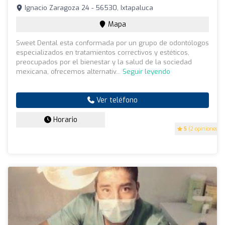
Ignacio Zaragoza 24 - 56530, Ixtapaluca
Mapa
Sweet Dental esta conformada por un grupo de odontólogos
especializados en tratamientos correctivos y estéticos,
preocupados por el bienestar y la salud de la sociedad
mexicana, ofrecemos alternativ...
Seguir leyendo
Ver teléfono
Horario
5
(2 opiniones)