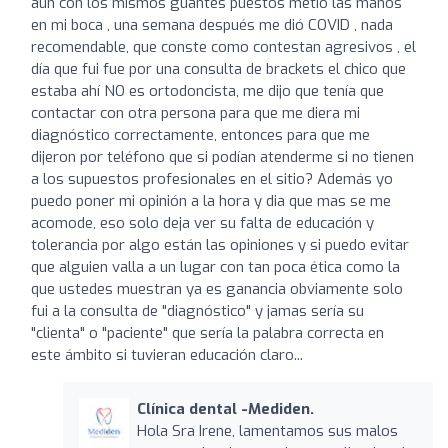
aún con los mismos guantes puestos metió las manos
en mi boca , una semana después me dió COVID , nada
recomendable, que conste como contestan agresivos , el
día que fui fue por una consulta de brackets el chico que
estaba ahí NO es ortodoncista, me dijo que tenía que
contactar con otra persona para que me diera mi
diagnóstico correctamente, entonces para que me
dijeron por teléfono que si podían atenderme si no tienen
a los supuestos profesionales en el sitio? Además yo
puedo poner mi opinión a la hora y dia que mas se me
acomode, eso solo deja ver su falta de educación y
tolerancia por algo están las opiniones y si puedo evitar
que alguien valla a un lugar con tan poca ética como la
que ustedes muestran ya es ganancia obviamente solo
fui a la consulta de "diagnóstico" y jamas sería su
"clienta" o "paciente" que sería la palabra correcta en
este ámbito si tuvieran educación claro...
Clínica dental -Mediden.
Hola Sra Irene, lamentamos sus malos