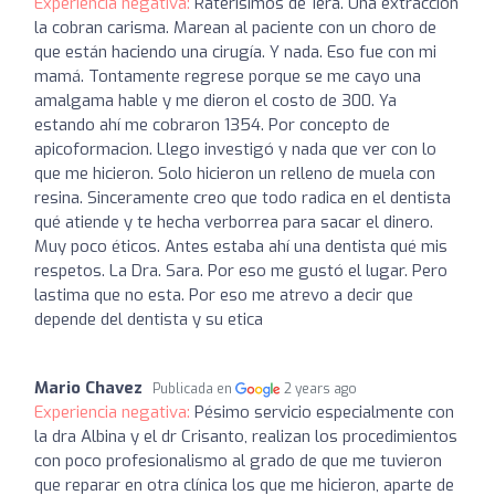
Experiencia negativa:
Raterisimos de 1era. Una extracción
la cobran carisma. Marean al paciente con un choro de
que están haciendo una cirugía. Y nada. Eso fue con mi
mamá. Tontamente regrese porque se me cayo una
amalgama hable y me dieron el costo de 300. Ya
estando ahí me cobraron 1354. Por concepto de
apicoformacion. Llego investigó y nada que ver con lo
que me hicieron. Solo hicieron un relleno de muela con
resina. Sinceramente creo que todo radica en el dentista
qué atiende y te hecha verborrea para sacar el dinero.
Muy poco éticos. Antes estaba ahí una dentista qué mis
respetos. La Dra. Sara. Por eso me gustó el lugar. Pero
lastima que no esta. Por eso me atrevo a decir que
depende del dentista y su etica
Mario Chavez
Publicada en
2 years ago
Experiencia negativa:
Pésimo servicio especialmente con
la dra Albina y el dr Crisanto, realizan los procedimientos
con poco profesionalismo al grado de que me tuvieron
que reparar en otra clínica los que me hicieron, aparte de