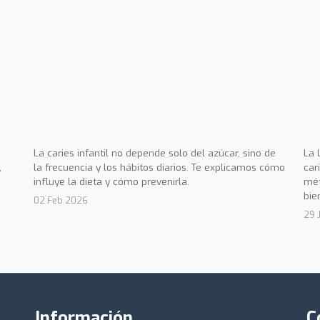
La caries infantil no depende solo del azúcar, sino de
La 
,
la frecuencia y los hábitos diarios. Te explicamos cómo
car
influye la dieta y cómo prevenirla.
mét
bie
02 Feb 2026
29 
Información
C