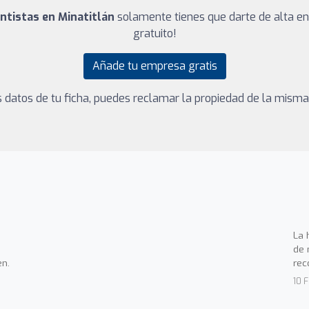
entistas en Minatitlán
solamente tienes que darte de alta en
gratuito!
Añade tu empresa gratis
los datos de tu ficha, puedes reclamar la propiedad de la mism
La 
de 
en.
rec
10 