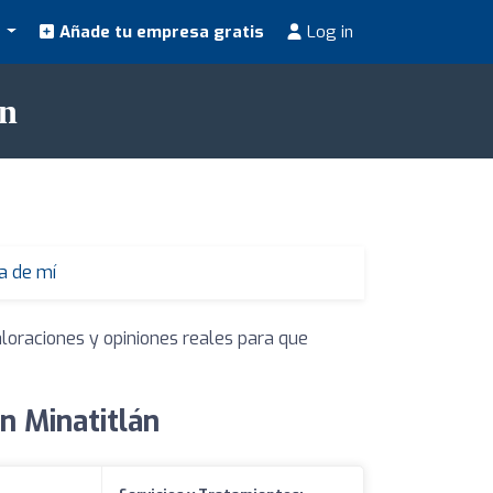
s
Añade tu empresa gratis
Log in
án
a de mí
aloraciones y opiniones reales para que
n Minatitlán