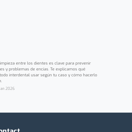
limpieza entre los dientes es clave para prevenir
ies y problemas de encías. Te explicamos qué
odo interdental usar según tu caso y cómo hacerlo
n.
Jan 2026
ontact