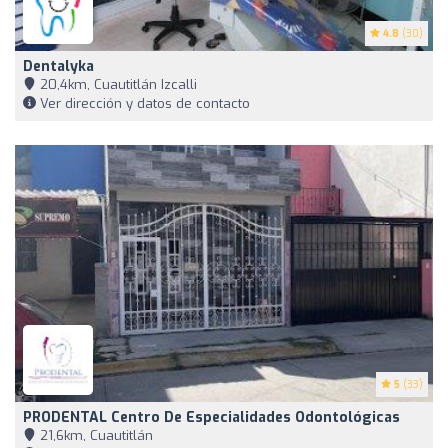
4.8
(30)
Dentalyka
20,4km, Cuautitlán Izcalli
Ver dirección y datos de contacto
5
(33)
PRODENTAL Centro De Especialidades Odontológicas
21,6km, Cuautitlán