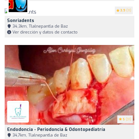
3.9
(11)
Sonriadents
34,3km, Tlalnepantla de Baz
Ver dirección y datos de contacto
5
(31)
Endodoncia - Periodoncia & Odontopediatría
34,7km, Tlalnepantla de Baz