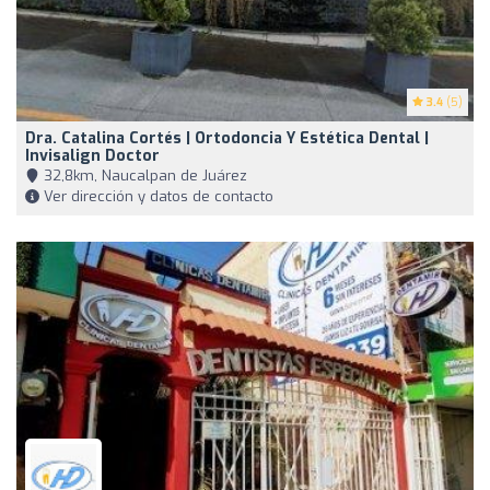
3.4
(5)
Dra. Catalina Cortés | Ortodoncia Y Estética Dental |
Invisalign Doctor
32,8km, Naucalpan de Juárez
Ver dirección y datos de contacto