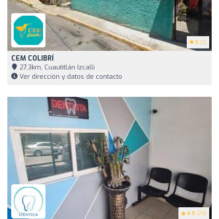
5
(2)
CEM COLIBRÍ
27,3km, Cuautitlán Izcalli
Ver dirección y datos de contacto
4.9
(29)