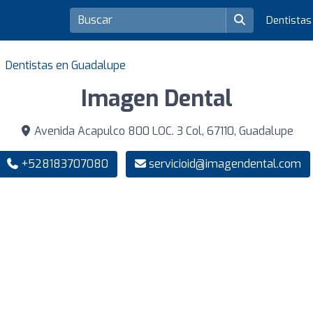
Dentista
Dentistas en Guadalupe
Imagen Dental
Avenida Acapulco 800 LOC. 3 Col, 67110, Guadalupe
+528183707080
servicioid@imagendental.com