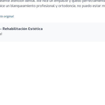
celente atención dental. Me hice un empaste y quedó perfectament
ice un blanqueamiento profesional y ortodoncia, no puedo estar 
to original
- Rehabilitación Estética
a!