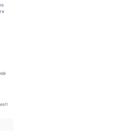
os
ra
onde
es!!