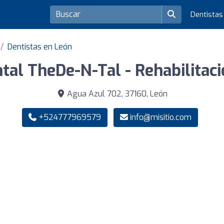
Dentista
Dentistas en León
ntal TheDe-N-Tal - Rehabilitaci
Agua Azul 702, 37160, León
+524777969579
info@misitio.com