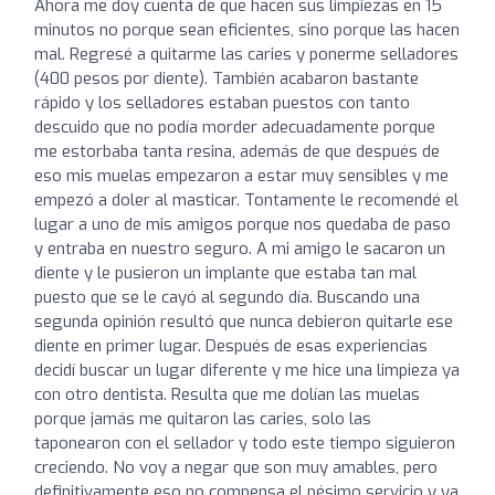
Ahora me doy cuenta de que hacen sus limpiezas en 15
minutos no porque sean eficientes, sino porque las hacen
mal. Regresé a quitarme las caries y ponerme selladores
(400 pesos por diente). También acabaron bastante
rápido y los selladores estaban puestos con tanto
descuido que no podía morder adecuadamente porque
me estorbaba tanta resina, además de que después de
eso mis muelas empezaron a estar muy sensibles y me
empezó a doler al masticar. Tontamente le recomendé el
lugar a uno de mis amigos porque nos quedaba de paso
y entraba en nuestro seguro. A mi amigo le sacaron un
diente y le pusieron un implante que estaba tan mal
puesto que se le cayó al segundo día. Buscando una
segunda opinión resultó que nunca debieron quitarle ese
diente en primer lugar. Después de esas experiencias
decidí buscar un lugar diferente y me hice una limpieza ya
con otro dentista. Resulta que me dolían las muelas
porque jamás me quitaron las caries, solo las
taponearon con el sellador y todo este tiempo siguieron
creciendo. No voy a negar que son muy amables, pero
definitivamente eso no compensa el pésimo servicio y ya