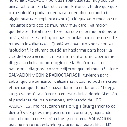
no tenía SALVACIÓN porque había quedado muy debíl la
única solución era la extracción , Entonces le dije que que
otra solución podía tener para tener ahí una muela (
algún puente o implante dental) a ló que solo me dijo : un
implante pero eso es muy muy muy caro , ya mejor
quédate así total no se te ve porque es la muela de asta
atrás, si quieres te hago unas guardas para que no se te
muevan los dientes .... Quedé en absoluto shock con su
"solución ", la alumna quedó en hablarme para hacer la
cita de la extracción , En ese momento tome Uber y me
dirigí a la clínica odontológica de la Autónoma , me
pasaron a diagnóstico y me dijieron que mi muela SI tiene
SALVACION y CON 2 RADIOGRAFÍAS!!! tuvieron para
saber que tratamiento realizarme , ellos no podrían creer
el tiempo qué tenía "realizandome la endodoncia" Luego
luego se notó la diferencia en esta clínica donde Si están
al pendiente de los alumnos y sobretodo de LOS
PACIENTES , me realizaron una cirugía (alargamiento de
diente) y después me pusieron mi corona , y aquí ando
con mi muela que según ellos ya no tenía SALVACIÓN ,
así que no te recomiendo que acudas a esta clínica NO