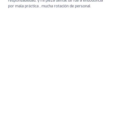
responsabilidad, y mi pieza dental se fue a endodoncia
por mala práctica , mucha rotación de personal