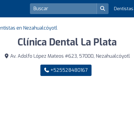
Dentista
ntistas en Nezahualcóyotl
Clínica Dental La Plata
Av. Adolfo López Mateos #623, 57000, Nezahualcóyotl
+525528480167