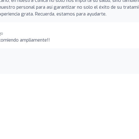
rio, en nuestra Clínica no solo nos importa su salud, sino también
nuestro personal para así garantizar no solo el éxito de su tratam
xperiencia grata. Recuerda, estamos para ayudarte.
go
ecomiendo ampliamente!!