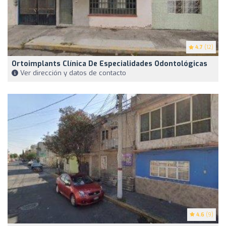
4.7
(12)
Ortoimplants Clínica De Especialidades Odontológicas
Ver dirección y datos de contacto
4.6
(9)