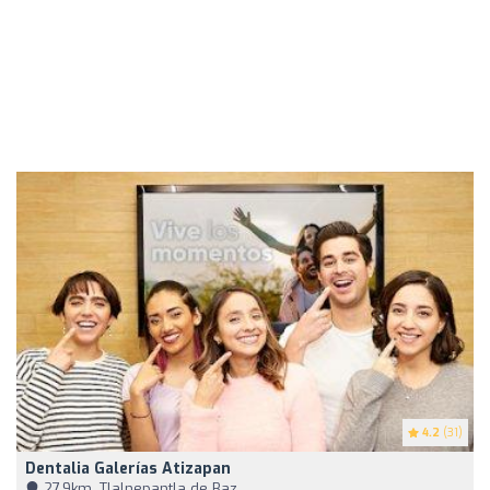
4.2
(31)
Dentalia Galerías Atizapan
27,9km, Tlalnepantla de Baz