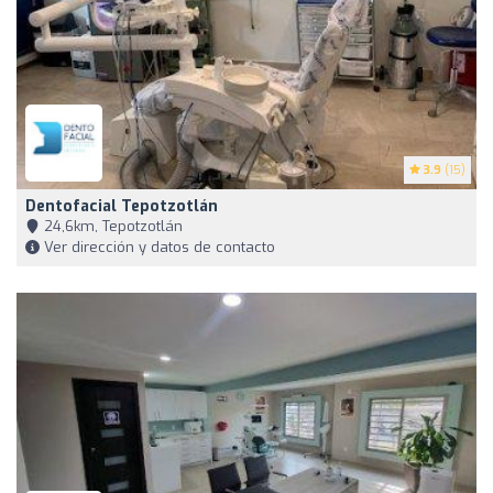
3.9
(15)
Dentofacial Tepotzotlán
24,6km, Tepotzotlán
Ver dirección y datos de contacto