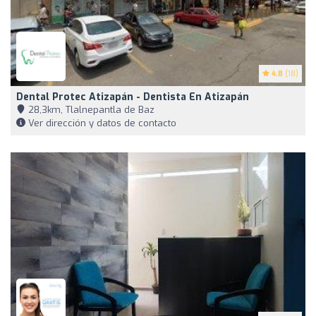
4.8
(18)
Dental Protec Atizapán - Dentista En Atizapán
28,3km, Tlalnepantla de Baz
Ver dirección y datos de contacto