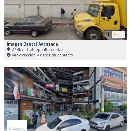
4
(4)
Imagen Dental Avanzada
27,8km, Tlalnepantla de Baz
Ver dirección y datos de contacto