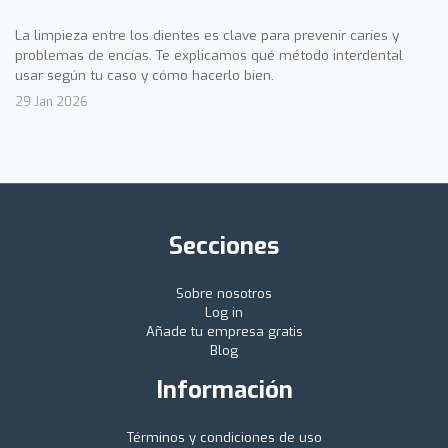
La limpieza entre los dientes es clave para prevenir caries y
problemas de encías. Te explicamos qué método interdental
usar según tu caso y cómo hacerlo bien.
29 Jan 2026
Secciones
Sobre nosotros
Log in
Añade tu empresa gratis
Blog
Información
Términos y condiciones de uso