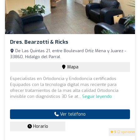
Dres. Bearzotti & Ricks
De Las Quintas 21, entre Boulevard Ortiz Mena y Juarez -
33860, Hidalgo del Parral
Mapa
Especialistas en Ortodoncia y Endodoncia certificados
Equipados con la tecnología digital mas reciente para
ofrecer tratamientos de la mas alta calidad Ortodoncia
invisible con diagnósticos 3D Se at...
Seguir leyendo
Ver teléfono
Horario
5
(2 opiniones)