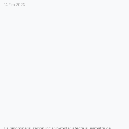
14 Feb 2026
La hipomineralización incisivo-molar afecta al esmalte de