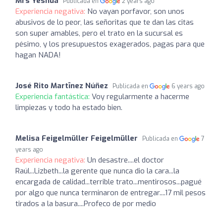
Mrs Yeshua
Publicada en
2 years ago
Experiencia negativa:
No vayan porfavor, son unos
abusivos de lo peor, las señoritas que te dan las citas
son super amables, pero el trato en la sucursal es
pésimo, y los presupuestos exagerados, pagas para que
hagan NADA!
José Rito Martīnez Núñez
Publicada en
6 years ago
Experiencia fantástica:
Voy regularmente a hacerme
limpiezas y todo ha estado bien.
Melisa Feigelmüller Feigelmüller
Publicada en
7
years ago
Experiencia negativa:
Un desastre....el doctor
Raúl...Lizbeth...la gerente que nunca dio la cara...la
encargada de calidad...terrible trato...mentirosos...pagué
por algo que nunca terminaron de entregar....17 mil pesos
tirados a la basura....Profeco de por medio