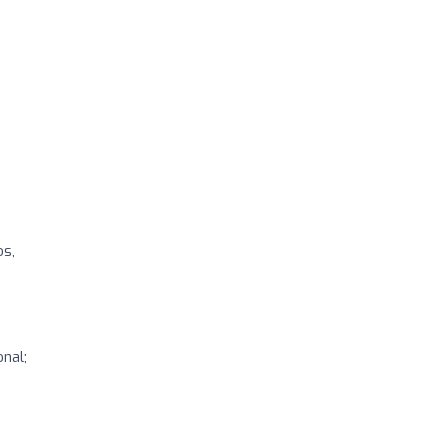
os,
nal;