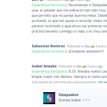
Publicada en
2 years ago
Experiencia fantástica:
Recomiendo a Sleepadent
usar el paladar que me indicaron han sido mu
que permito que mi pareja duerma mejor. Debi
profundo, lo que me ayuda a recordar mejor mi
parecer incómodo y aparatoso las primeras no
práctico llevarlo conmigo si viajo y es muy sen
Sebastian Ramirez
Publicada en
3 years
Experiencia fantástica:
¡Excelente atención!!!!
Isabel Aneyba
Publicada en
3 years ago
Experiencia fantástica:
El Dr. Aneyba realizó u
limpiar mejor mis dientes. Siempre lo visito por
Esta opinión ha sido traducida automáticamente. |
Ver tex
Sleepadent
Gracias Isabel. ‍♂️‍♂️‍♂️