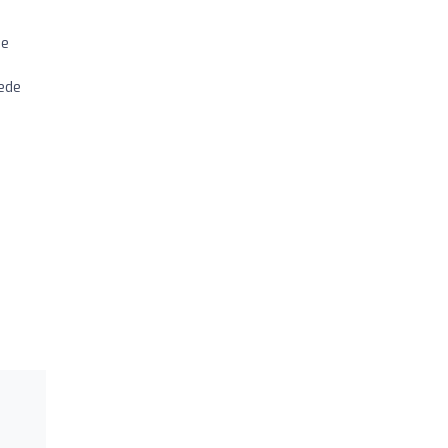
de
ede