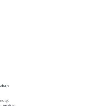
rabajo
ars ago
y amables.