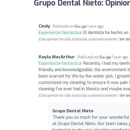
Grupo Dental Nieto: Opinio
Cindy
Publicada en
1 year ago
Experiencia fantástica:
El dentista ha hecho un 
Esta opinión ha sido traducida automáticamente. |
Ver tex
Kayla MacArthur
Publicada en
1 year ago
Experiencia fantástica:
Recently, I had my teet
friendly and knowledgeable, the environment i
been scarred for life by the water pick, I gre
customized my cleaning to ensure it was pain 
cleaning I’ve ever had in Mexico and maybe eve
Esta opinión ha sido traducida automáticamente. |
Ver tex
Grupo Dental Nieto
Thank you so much for your wonderful r
at Grupo Dental Nieto. Our team takes p