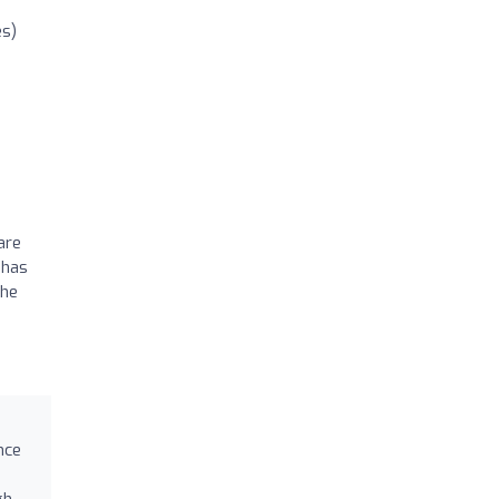
es)
are
 has
she
nce