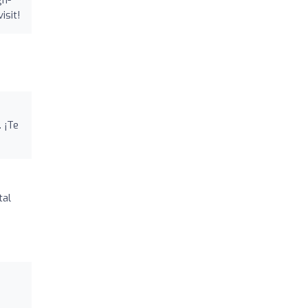
gh-
isit!
 ¡Te
tal