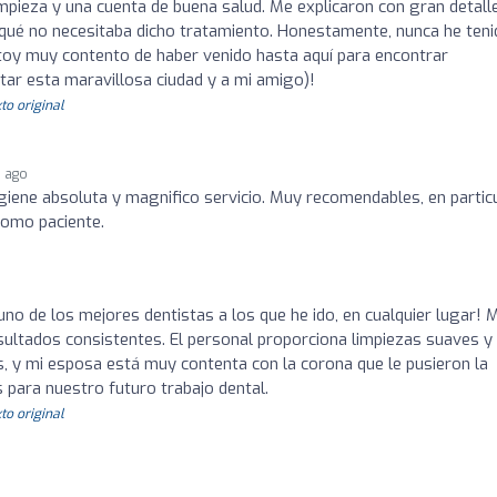
impieza y una cuenta de buena salud. Me explicaron con gran detalle
 qué no necesitaba dicho tratamiento. Honestamente, nunca he ten
toy muy contento de haber venido hasta aquí para encontrar
tar esta maravillosa ciudad y a mi amigo)!
to original
s ago
igiene absoluta y magnifico servicio. Muy recomendables, en partic
como paciente.
o
no de los mejores dentistas a los que he ido, en cualquier lugar! M
ultados consistentes. El personal proporciona limpiezas suaves y
 y mi esposa está muy contenta con la corona que le pusieron la
para nuestro futuro trabajo dental.
to original