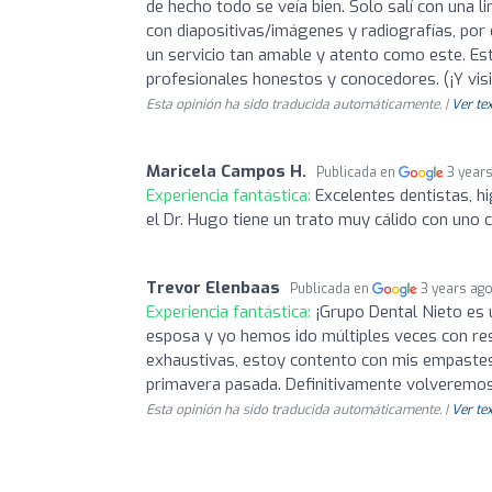
de hecho todo se veía bien. Solo salí con una l
con diapositivas/imágenes y radiografías, por
un servicio tan amable y atento como este. Es
profesionales honestos y conocedores. (¡Y visi
Esta opinión ha sido traducida automáticamente. |
Ver tex
Maricela Campos H.
Publicada en
3 year
Experiencia fantástica:
Excelentes dentistas, h
el Dr. Hugo tiene un trato muy cálido con uno 
Trevor Elenbaas
Publicada en
3 years ag
Experiencia fantástica:
¡Grupo Dental Nieto es u
esposa y yo hemos ido múltiples veces con res
exhaustivas, estoy contento con mis empastes,
primavera pasada. Definitivamente volveremos 
Esta opinión ha sido traducida automáticamente. |
Ver tex