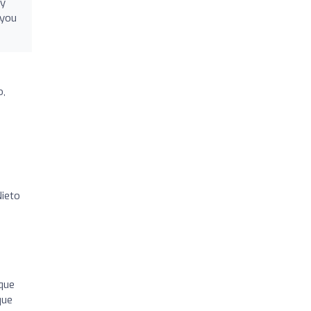
gy
 you
o,
Nieto
 que
que