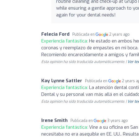
routine cleaning and check-up at Grupo
while ensuring a gentle approach to you
again for your dental needs!
Felecia Ford
Publicada en
2 years ago
Experiencia fantástica:
He estado en ambos her
coronas y reemplazo de empastes en mi boca. S
Recomiendo encarecidamente a amigos y familia
Esta opinión ha sido traducida automáticamente. |
Ver tex
Kay Lynne Sattler
Publicada en
2 years a
Experiencia fantástica:
La atención dental conti
Dental y su personal van más allá en el cuida
Esta opinión ha sido traducida automáticamente. |
Ver tex
Irene Smith
Publicada en
3 years ago
Experiencia fantástica:
Vine a su oficina en Sa
necesitaba no era asequible en EE. UU.. Resulta