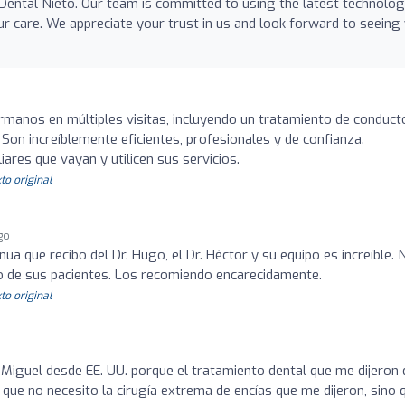
 Dental Nieto. Our team is committed to using the latest technolo
r care. We appreciate your trust in us and look forward to seeing
manos en múltiples visitas, incluyendo un tratamiento de conduct
on increíblemente eficientes, profesionales y de confianza.
res que vayan y utilicen sus servicios.
to original
go
nua que recibo del Dr. Hugo, el Dr. Héctor y su equipo es increíble. 
do de sus pacientes. Los recomiendo encarecidamente.
to original
n Miguel desde EE. UU. porque el tratamiento dental que me dijeron
 que no necesito la cirugía extrema de encías que me dijeron, sino 