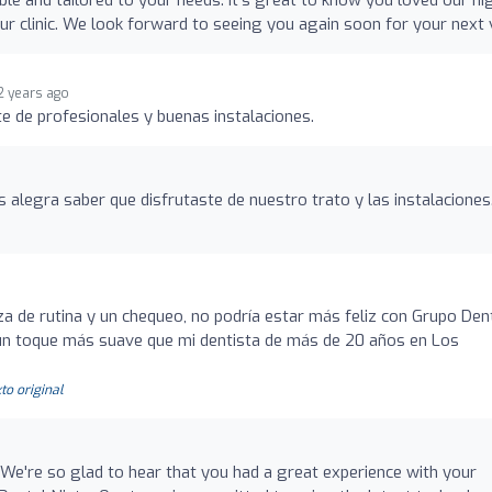
e and tailored to your needs. It's great to know you loved our hi
ur clinic. We look forward to seeing you again soon for your next v
2 years ago
te de profesionales y buenas instalaciones.
alegra saber que disfrutaste de nuestro trato y las instalaciones.
eza de rutina y un chequeo, no podría estar más feliz con Grupo Den
un toque más suave que mi dentista de más de 20 años en Los
to original
 We're so glad to hear that you had a great experience with your