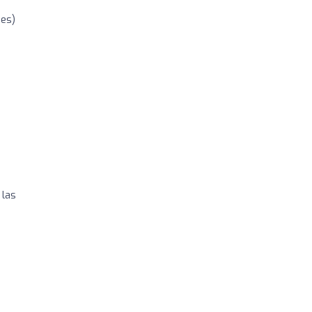
nes)
 las