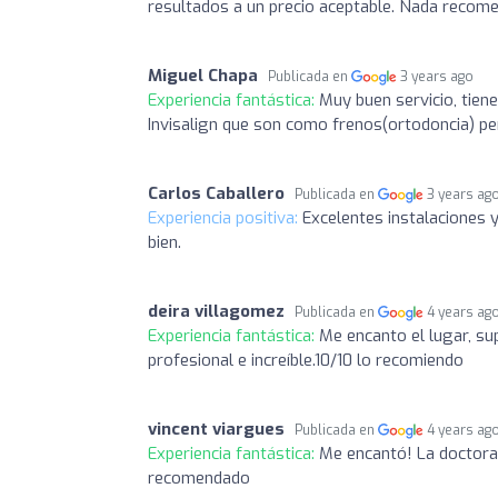
resultados a un precio aceptable. Nada recom
Miguel Chapa
Publicada en
3 years ago
Experiencia fantástica:
Muy buen servicio, tien
Invisalign que son como frenos(ortodoncia) per
Carlos Caballero
Publicada en
3 years ag
Experiencia positiva:
Excelentes instalaciones 
bien.
deira villagomez
Publicada en
4 years ag
Experiencia fantástica:
Me encanto el lugar, s
profesional e increíble.10/10 lo recomiendo
vincent viargues
Publicada en
4 years ag
Experiencia fantástica:
Me encantó! La doctora
recomendado