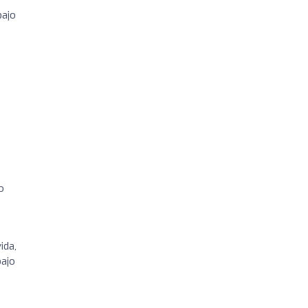
bajo
o
ida,
bajo