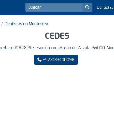
Dentista
Dentistas en Monterrey
CEDES
mberri #1828 Pte, esquina con, Martín de Zavala, 64000, Mo
+528183400098