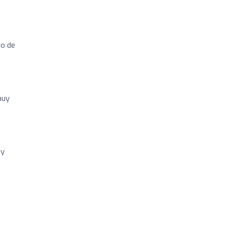
io de
muy
uy