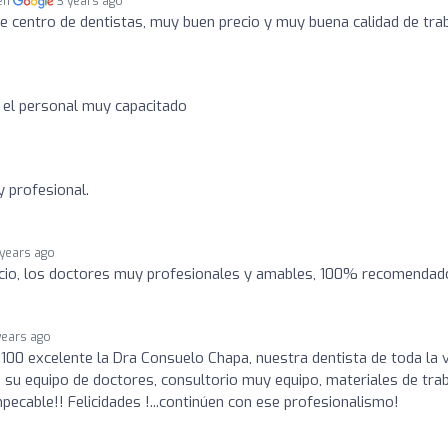
 en
3 years ago
 centro de dentistas, muy buen precio y muy buena calidad de tra
o el personal muy capacitado
 profesional.
 years ago
recio, los doctores muy profesionales y amables, 100% recomendad
years ago
100 excelente la Dra Consuelo Chapa, nuestra dentista de toda la v
 su equipo de doctores, consultorio muy equipo, materiales de tra
pecable!! Felicidades !...continúen con ese profesionalismo!