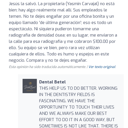
Jesús la salvó. La propietaria (Yasmin Carvajal) no está
bien; hay algo realmente mal allí. Sus empleados le
temen. No te dejes engañar por una oficina bonita y un
equipo llamado 'de última generación'; eso es todo un
espectáculo. Ni siquiera pudieron tomarme una
radiografía de densidad ósea; en su lugar, me enviaron a
la calle para esa radiografía y me cobraron $100.00 por
ello. Su equipo se ve bien, pero rara vez utilizan
cualquiera de ellos. Todo es humo y espejos en este
negocio. Compara y no te dejes engañar.
Esta opinión ha sido traducida automáticamente. |
Ver texto original
Dental Betel
THIS HELP US TO DO BETTER. WORKING
IN THE DENTISTRY FIELDS IS
FASCINATING. WE HAVE THE
OPPORTUNITY TO TOUCH THEIR LIVES
AND WE ALWAYS MAKE OUR BEST
EFFORT TO DO IT IN A GOOD WAY, BUT
SOMETIMES IS NOT LIKE THAT. THERE IS