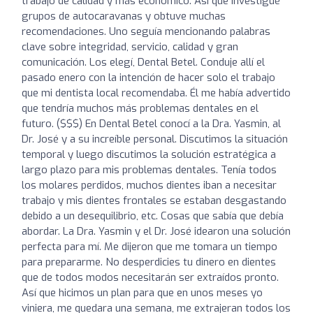
trabajo de calidad y más económico. Así que investigué
grupos de autocaravanas y obtuve muchas
recomendaciones. Uno seguía mencionando palabras
clave sobre integridad, servicio, calidad y gran
comunicación. Los elegí, Dental Betel. Conduje allí el
pasado enero con la intención de hacer solo el trabajo
que mi dentista local recomendaba. Él me había advertido
que tendría muchos más problemas dentales en el
futuro. ($$$) En Dental Betel conocí a la Dra. Yasmin, al
Dr. José y a su increíble personal. Discutimos la situación
temporal y luego discutimos la solución estratégica a
largo plazo para mis problemas dentales. Tenía todos
los molares perdidos, muchos dientes iban a necesitar
trabajo y mis dientes frontales se estaban desgastando
debido a un desequilibrio, etc. Cosas que sabía que debía
abordar. La Dra. Yasmin y el Dr. José idearon una solución
perfecta para mí. Me dijeron que me tomara un tiempo
para prepararme. No desperdicies tu dinero en dientes
que de todos modos necesitarán ser extraídos pronto.
Así que hicimos un plan para que en unos meses yo
viniera, me quedara una semana, me extrajeran todos los