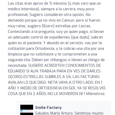
Las citas eran aprox de 5 minutos (y más caro que un
médico internista), siempre a la carrera, muy poco
profesional. Sugiero consideren otra opción. No
demandó porque ya no vivo en Cancun, pero si fueron
muy ratas, sugiero 0(cero) estrellas por Lacras.
Contestando a la pregunta, soy yo quien pago, si llevan
un adecuado control de expedientes (que dudo), sabrán
quien es el paciente. Y abundo en el servicio, vas por la
cotización para Ortodoncia, y te cobran una cita por una
limpieza que no solicitaste y te comprometen a una
segunda cita. Deben ser chilangos o tienen un chingo de
necesitada. SUGIERO ACREDITEN CONOCIMIENTOS DE
EDUARDO SI AUN TRABAJA PARA EN VES DE DARLES
O(CERO) ESTRELLAS SUBIRLES A 1/4. LAS FACTURAS
AVALAN LO QUE DIGO. NETA VAYA A OTRO LADO, EN 1
AÑO Y MEDIO DE ORTODONCIA EN GDL YA SE RESOLVIÓ,
COSA QUE EN 2 AÑOS NO LE MOVIERON NI 1 Milímetros
Smile Factory
Saludos Mario Arturo. Sentimos mucho