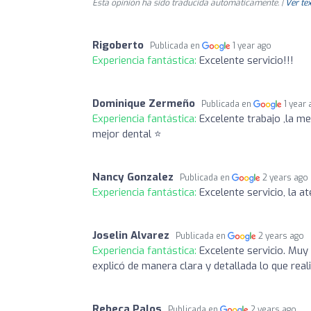
Esta opinión ha sido traducida automáticamente. |
Ver tex
Rigoberto
Publicada en
1 year ago
Experiencia fantástica:
Excelente servicio!!!
Dominique Zermeño
Publicada en
1 year
Experiencia fantástica:
Excelente trabajo ,la me
mejor dental ⭐️
Nancy Gonzalez
Publicada en
2 years ago
Experiencia fantástica:
Excelente servicio, la a
Joselin Alvarez
Publicada en
2 years ago
Experiencia fantástica:
Excelente servicio. Muy 
explicó de manera clara y detallada lo que reali
Rebeca Palos
Publicada en
2 years ago