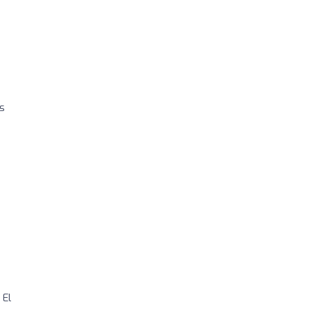
es
 El