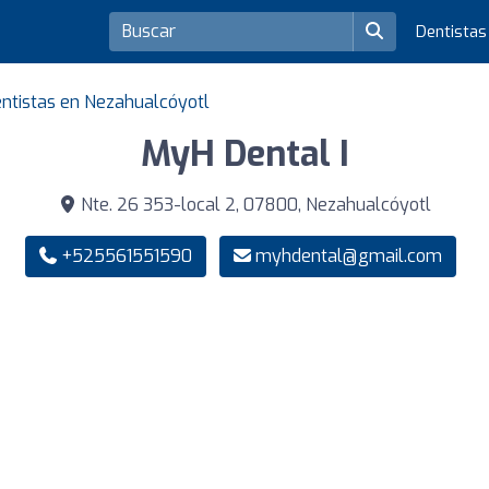
Dentista
ntistas en Nezahualcóyotl
MyH Dental I
Nte. 26 353-local 2, 07800, Nezahualcóyotl
+525561551590
myhdental@gmail.com