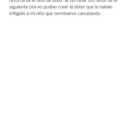
retorcerse el niño de dolor, al terminar los niños de la
siguiente cita no podian creer el dolor que le habian
infligido a mi niño que terminaron cancelando.