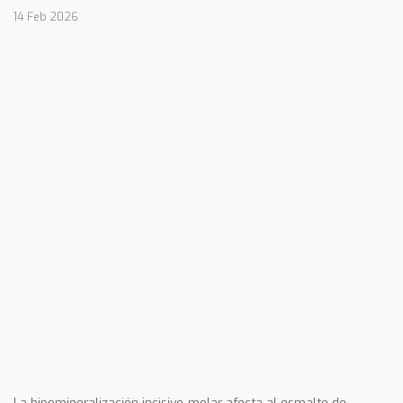
14 Feb 2026
La hipomineralización incisivo-molar afecta al esmalte de