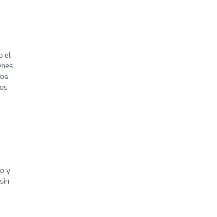
o el
enes
tos
sos
no y
sin