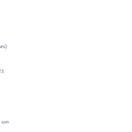
nes)
23,
i son