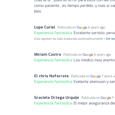
citas al dr , pues un error para ellos con las c
como paciente , es tiempo perdido, y más si va
bien.
Lupe Curiel
Publicada en
6 years ago
Experiencia fantástica:
Excelente servicio, pers
Esta opinión ha sido traducida automáticamente. |
Ver tex
Miriam Castro
Publicada en
6 years ago
Experiencia fantástica:
Los médico muy atentos
El chris Nafarrate
Publicada en
7 years 
Experiencia fantástica:
Exelente atencuon y ser
Graciela Ortega Urquijo
Publicada en
7
Experiencia fantástica:
El mejor aseguranza den