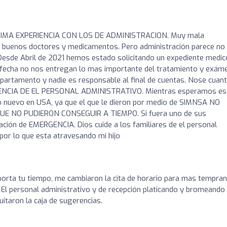
IMA EXPERIENCIA CON LOS DE ADMINISTRACION. Muy mala
Muy buenos doctores y medicamentos. Pero administración parece no
 Desde Abril de 2021 hemos estado solicitando un expediente medic
a fecha no nos entregan lo mas importante del tratamiento y exám
epartamento y nadie es responsable al final de cuentas. Nose cuan
GENCIA DE EL PERSONAL ADMINISTRATIVO. Mientras esperamos e
 nuevo en USA, ya que el que le dieron por medio de SIMNSA NO
 NO PUDIERON CONSEGUIR A TIEMPO. Si fuera uno de sus
uación de EMERGENCIA. Dios cuide a los familiares de el personal
or lo que esta atravesando mi hijo
porta tu tiempo, me cambiaron la cita de horario para mas tempra
 El personal administrativo y de recepción platicando y bromeando 
itaron la caja de sugerencias.