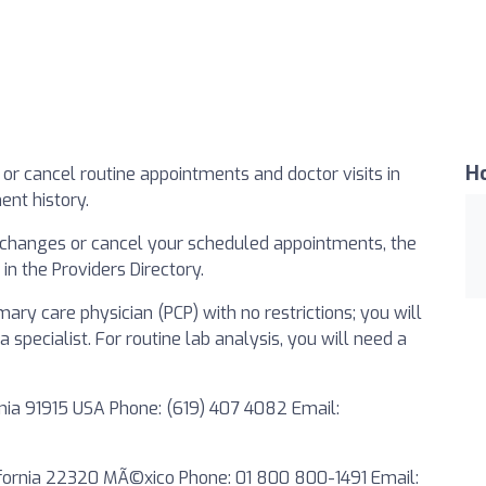
Ho
or cancel routine appointments and doctor visits in
ent history.
ny changes or cancel your scheduled appointments, the
in the Providers Directory.
ry care physician (PCP) with no restrictions; you will
specialist. For routine lab analysis, you will need a
nia 91915 USA Phone: (619) 407 4082 Email:
lifornia 22320 MÃ©xico Phone: 01 800 800-1491 Email: