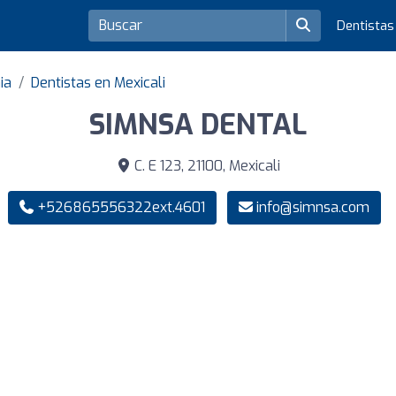
Dentista
ia
Dentistas en Mexicali
SIMNSA DENTAL
C. E 123, 21100, Mexicali
+526865556322ext.4601
info@simnsa.com