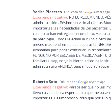
Yadira Placeres
Publicada en
4 years ago
Experiencia negativa:
NO LO RECOMIENDO. PÉS
administración . Pésimo servicio al cliente. 
importarles las necesidades de los pacientes.
cual no lo han entregado incompleto. Hasta l
de patologia. Todos le echan la culpa a otro d
meses mas tendremos que esperar la NEGLI
exámenes para poder continuar un tratamiento
FUNCIONO POR ESCASES DE MEDICAMENTO QUE
familiares, seguro ya hubieran salido de la sit
administrativo yNUNCA tengan que atravesar p
Roberto Soto
Publicada en
4 years ago
Experiencia negativa:
Parece ser que no les im
llevo casi una hora esperando a que me pasen.
importarles. Pesimoooooo, creo que por ello qu