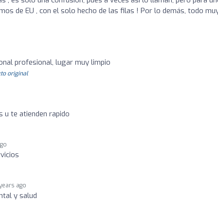
itas , es solo una confusión, pues a veces asi lo llaman, pero para u
mos de EU , con el solo hecho de las filas ! Por lo demás, todo mu
onal profesional, lugar muy limpio
to original
 u te atienden rapido
ago
vicios
 years ago
tal y salud