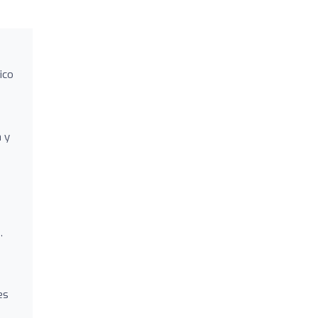
ico
a y
,
es