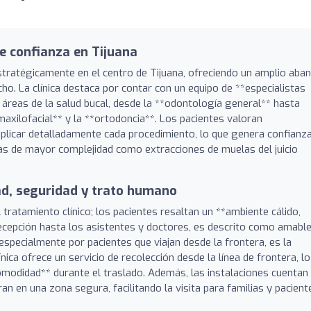
de confianza en Tijuana
stratégicamente en el centro de Tijuana, ofreciendo un amplio aban
o. La clínica destaca por contar con un equipo de **especialistas
 áreas de la salud bucal, desde la **odontología general** hasta
axilofacial** y la **ortodoncia**. Los pacientes valoran
xplicar detalladamente cada procedimiento, lo que genera confianz
ías de mayor complejidad como extracciones de muelas del juicio
ad, seguridad y trato humano
 tratamiento clínico; los pacientes resaltan un **ambiente cálido,
 recepción hasta los asistentes y doctores, es descrito como amable
especialmente por pacientes que viajan desde la frontera, es la
ínica ofrece un servicio de recolección desde la línea de frontera, lo
modidad** durante el traslado. Además, las instalaciones cuentan
n en una zona segura, facilitando la visita para familias y pacient