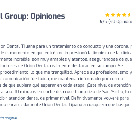
al Group: Opiniones
5
/5 (40 Opinion
ion Dental Tijuana para un tratamiento de conducto y una corona, ¡
de el momento en que entré, me impresionó la limpieza de la clínica
amente increíble; son muy amables y atentos, asegurándose de qu
 doctores de Orion Dental realmente destacan en su campo. Se
procedimiento, lo que me tranquilizó. Aprecié su profesionalismo y
La comunicación fue fluida; me mantenían informado por correo
de que supiera qué esperar en cada etapa. ¡Este nivel de atención
tá a solo 10 minutos en coche del cruce fronterizo de San Ysidro, lo 
ibir atención dental de primer nivel. Definitivamente volveré para
endo encarecidamente Orion Dental Tijuana a cualquiera que busque
!
to original