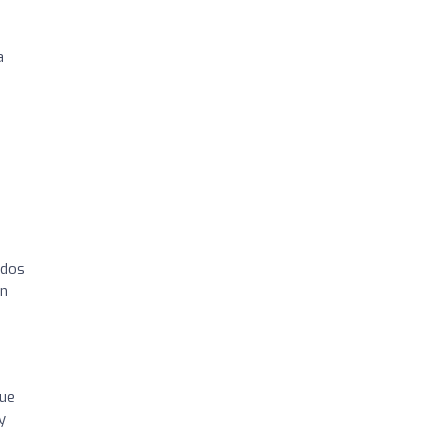
a
 dos
án
fue
y