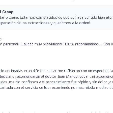
al Group
ario Diana. Estamos complacidos de que se haya sentido bien ate
peración de las extracciones y quedamos a la orden!
go
ran personal! ¡Calidad muy profesional! 100% recomendado.... ¡Son l
cio encimadas eran difícil de sacar me refirieron con un especialista
decidí,me recomendaron al doctor Juan Manuel olivar ,mi experienc
as ,me dio confianza y el procedimiento fue rápido y sin dolor ,y 
cantada con el servicio se los recomiendo,no más miedo muelas de