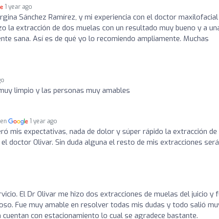
1 year ago
gina Sánchez Ramírez, y mi experiencia con el doctor maxilofacial
izo la extracción de dos muelas con un resultado muy bueno y a un
nte sana. Así es de qué yo lo recomiendo ampliamente. Muchas
go
muy limpio y las personas muy amables
 en
1 year ago
eró mis expectativas, nada de dolor y súper rápido la extracción de
 el doctor Olivar. Sin duda alguna el resto de mis extracciones ser
vicio. El Dr Olivar me hizo dos extracciones de muelas del juicio y 
roso. Fue muy amable en resolver todas mis dudas y todo salió mu
en cuentan con estacionamiento lo cual se agradece bastante.