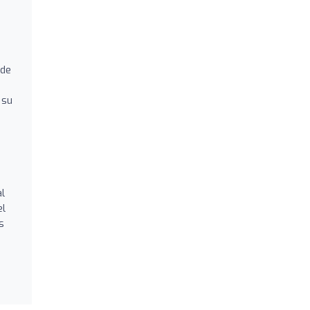
 de
 su
al
el
s