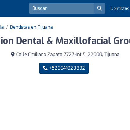
Dentista
ia
Dentistas en Tijuana
ion Dental & Maxillofacial Gr
Calle Emiliano Zapata 7727-int 5, 22000, Tijuana
+526641028832