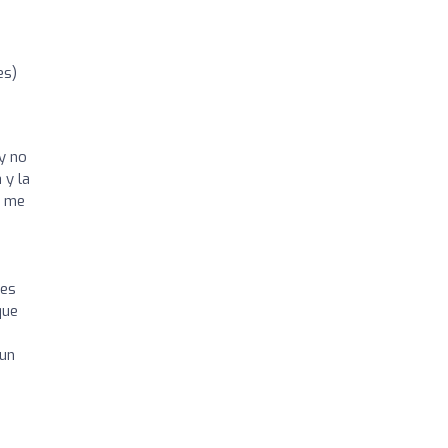
es)
y no
 y la
e me
 es
que
 un