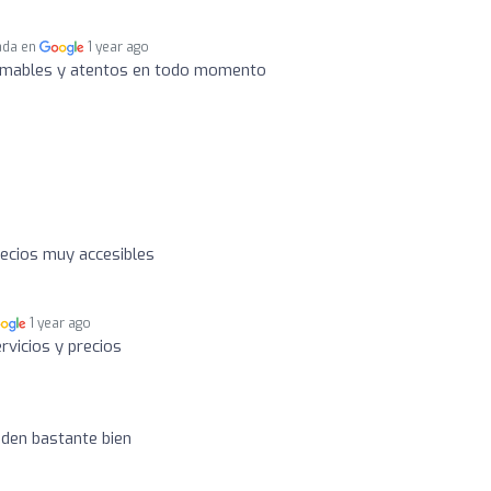
ada en
1 year ago
amables y atentos en todo momento
recios muy accesibles
1 year ago
rvicios y precios
nden bastante bien