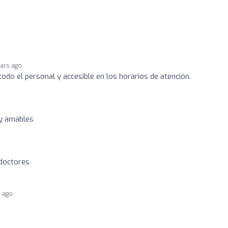
ears ago
odo el personal y accesible en los horarios de atención.
uy amables
doctores
s ago