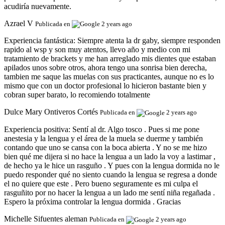
acudiría nuevamente.
Azrael V
Publicada en
2 years ago
Experiencia fantástica:
Siempre atenta la dr gaby, siempre responden
rapido al wsp y son muy atentos, llevo año y medio con mi
tratamiento de brackets y me han arreglado mis dientes que estaban
apilados unos sobre otros, ahora tengo una sonrisa bien derecha,
tambien me saque las muelas con sus practicantes, aunque no es lo
mismo que con un doctor profesional lo hicieron bastante bien y
cobran super barato, lo recomiendo totalmente
Dulce Mary Ontiveros Cortés
Publicada en
2 years ago
Experiencia positiva:
Sentí al dr. Algo tosco . Pues si me pone
anestesia y la lengua y el área de la muela se duerme y también
contando que uno se cansa con la boca abierta . Y no se me hizo
bien qué me dijera si no hace la lengua a un lado la voy a lastimar ,
de hecho ya le hice un rasguño . Y pues con la lengua dormida no le
puedo responder qué no siento cuando la lengua se regresa a donde
el no quiere que este . Pero bueno seguramente es mi culpa el
rasguñito por no hacer la lengua a un lado me sentí niña regañada .
Espero la próxima controlar la lengua dormida . Gracias
Michelle Sifuentes aleman
Publicada en
2 years ago