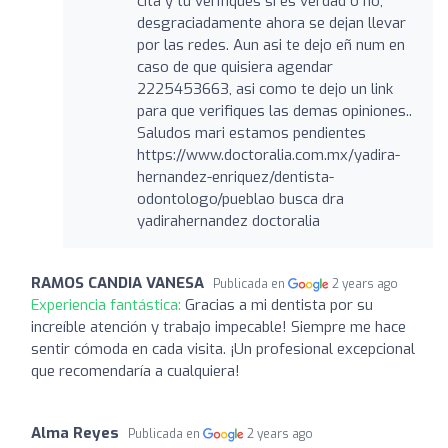
cita y tu verifiques si es verdad o no,
desgraciadamente ahora se dejan llevar
por las redes. Aun asi te dejo eñ num en
caso de que quisiera agendar
2225453663, asi como te dejo un link
para que verifiques las demas opiniones..
Saludos mari estamos pendientes
https://www.doctoralia.com.mx/yadira-
hernandez-enriquez/dentista-
odontologo/pueblao busca dra
yadirahernandez doctoralia
RAMOS CANDIA VANESA
Publicada en
2 years ago
Experiencia fantástica:
Gracias a mi dentista por su
increíble atención y trabajo impecable! Siempre me hace
sentir cómoda en cada visita. ¡Un profesional excepcional
que recomendaría a cualquiera!
Alma Reyes
Publicada en
2 years ago