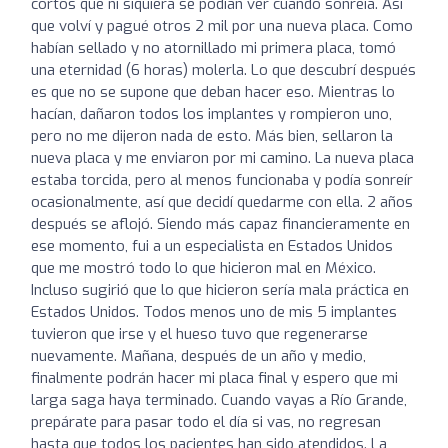
cortos que ni siquiera se podían ver cuando sonreía. Así
que volví y pagué otros 2 mil por una nueva placa. Como
habían sellado y no atornillado mi primera placa, tomó
una eternidad (6 horas) molerla. Lo que descubrí después
es que no se supone que deban hacer eso. Mientras lo
hacían, dañaron todos los implantes y rompieron uno,
pero no me dijeron nada de esto. Más bien, sellaron la
nueva placa y me enviaron por mi camino. La nueva placa
estaba torcida, pero al menos funcionaba y podía sonreír
ocasionalmente, así que decidí quedarme con ella. 2 años
después se aflojó. Siendo más capaz financieramente en
ese momento, fui a un especialista en Estados Unidos
que me mostró todo lo que hicieron mal en México.
Incluso sugirió que lo que hicieron sería mala práctica en
Estados Unidos. Todos menos uno de mis 5 implantes
tuvieron que irse y el hueso tuvo que regenerarse
nuevamente. Mañana, después de un año y medio,
finalmente podrán hacer mi placa final y espero que mi
larga saga haya terminado. Cuando vayas a Río Grande,
prepárate para pasar todo el día si vas, no regresan
hasta que todos los pacientes han sido atendidos. La