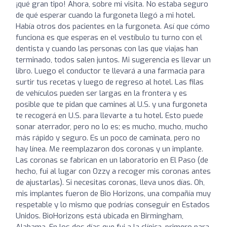
¡qué gran tipo! Ahora, sobre mi visita. No estaba seguro
de qué esperar cuando la furgoneta llegó a mi hotel.
Había otros dos pacientes en la furgoneta. Así que cómo
funciona es que esperas en el vestíbulo tu turno con el
dentista y cuando las personas con las que viajas han
terminado, todos salen juntos. Mi sugerencia es llevar un
libro. Luego el conductor te llevará a una farmacia para
surtir tus recetas y luego de regreso al hotel. Las filas
de vehículos pueden ser largas en la frontera y es
posible que te pidan que camines al U.S. y una furgoneta
te recogerá en U.S. para llevarte a tu hotel. Esto puede
sonar aterrador, pero no lo es; es mucho, mucho, mucho
más rápido y seguro. Es un poco de caminata, pero no
hay línea. Me reemplazaron dos coronas y un implante.
Las coronas se fabrican en un laboratorio en El Paso (de
hecho, fui al lugar con Ozzy a recoger mis coronas antes
de ajustarlas). Si necesitas coronas, lleva unos días. Oh,
mis implantes fueron de Bio Horizons, una compañía muy
respetable y lo mismo que podrías conseguir en Estados
Unidos. BioHorizons está ubicada en Birmingham,
Alabama. En los dos días que fui a la clínica, primero para