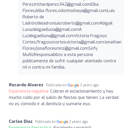
Pérez/
richardperez342@gmail.comElba
Flores/elba
flores.odontoshaya@gmail.comLuis
Roberto de
Ladrón/
deladronluisroberto@gmail.comAbigail
Luna/
abigaelluna@gmail.comA
Lu/
abigaelluna@gmail.comVictoria
Fragoso
Cortes/
fragosocortesvictoria@gmail.comJonathan
Flores/
jonafloresmnz@gmail.comSofy
MuñizResponsabilizo a esta persona
públicamente de sufrir cualquier atentado contra
mi o contra mi familia..
Rocardo Alvarez
Publicada en
2 years ago
Experiencia negativa:
Cobran el estacionamiento y hay
mucho ruido por el salón de fiestas que tienen. La verdad
no es cómodo ir al dentista y sumarle eso.
Carlos Diaz
Publicada en
2 years ago
Experiencia fantástica:
¡Excelente servicio!!