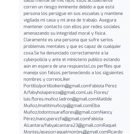
salud mental de mis hijos. Ellos actualmente
corren un riesgo inminente debido a que está
persona los persigue en sus escuelas y mantiene
vigilada mi casa y mi área de trabajo. Asegura
mantener contacto con ellos por redes sociales
amenazando su integridad moral y física.
Claramente es una persona que sufre serios
problemas mentales y que es capaz de cualquier
cosa.Se ha denunciado correctamente a la
cyberpolicia y ante el ministerio público estando
aún en espera de una respuesta.Los perfiles que
maneja son falsos perteneciendo a los siguientes
nombres y correos.Iker
Portillo/
portilloikerin@gmail.comFabiola
Pérez
A/
fabyholapereza@gmail.comLuis
Flores/
luis.flores.muñ
oz.ladron@gmail.comMatilde
Muñoz/matitimuñ
ozp@gmail.comElba
Muñoz/
odontosaraflores@gmail.comNancy
Pérez/
nancyperezfa@gmail.comFabiola
Alcantara/
fabyalcantara23@gmail.comRaquel
Montes/
asesorraquelmontes@gmail.comRicardo