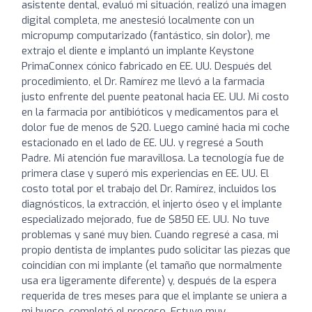
asistente dental, evaluó mi situación, realizó una imagen
digital completa, me anestesió localmente con un
micropump computarizado (fantástico, sin dolor), me
extrajo el diente e implantó un implante Keystone
PrimaConnex cónico fabricado en EE. UU. Después del
procedimiento, el Dr. Ramírez me llevó a la farmacia
justo enfrente del puente peatonal hacia EE. UU. Mi costo
en la farmacia por antibióticos y medicamentos para el
dolor fue de menos de $20. Luego caminé hacia mi coche
estacionado en el lado de EE. UU. y regresé a South
Padre. Mi atención fue maravillosa. La tecnología fue de
primera clase y superó mis experiencias en EE. UU. El
costo total por el trabajo del Dr. Ramírez, incluidos los
diagnósticos, la extracción, el injerto óseo y el implante
especializado mejorado, fue de $850 EE. UU. No tuve
problemas y sané muy bien. Cuando regresé a casa, mi
propio dentista de implantes pudo solicitar las piezas que
coincidían con mi implante (el tamaño que normalmente
usa era ligeramente diferente) y, después de la espera
requerida de tres meses para que el implante se uniera a
mi hueso, completó el proceso. Estuve muy