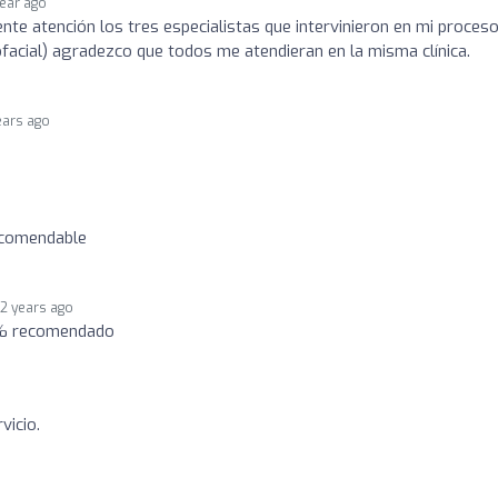
year ago
nte atención los tres especialistas que intervinieron en mi proces
lofacial) agradezco que todos me atendieran en la misma clínica.
ears ago
ecomendable
2 years ago
00% recomendado
vicio.