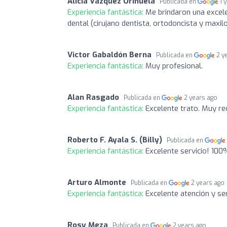
Alicia Vazquez Orihuela
Publicada en
1 
Experiencia fantástica:
Me brindaron una excele
dental (cirujano dentista, ortodoncista y maxi
Victor Gabaldón Berna
Publicada en
2 y
Experiencia fantástica:
Muy profesional.
Alan Rasgado
Publicada en
2 years ago
Experiencia fantástica:
Excelente trato. Muy r
Roberto F. Ayala S. (Billy)
Publicada en
Experiencia fantástica:
Excelente servicio! 1
Arturo Almonte
Publicada en
2 years ago
Experiencia fantástica:
Excelente atención y ser
Rosy Meza
Publicada en
2 years ago