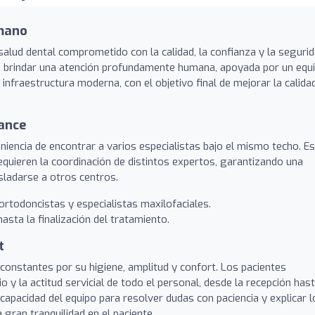
umano
alud dental comprometido con la calidad, la confianza y la seguri
 en brindar una atención profundamente humana, apoyada por un equ
 infraestructura moderna, con el objetivo final de mejorar la calida
cance
iencia de encontrar a varios especialistas bajo el mismo techo. E
equieren la coordinación de distintos expertos, garantizando una
asladarse a otros centros.
ortodoncistas y especialistas maxilofaciales.
asta la finalización del tratamiento.
t
s constantes por su higiene, amplitud y confort. Los pacientes
 y la actitud servicial de todo el personal, desde la recepción has
 capacidad del equipo para resolver dudas con paciencia y explicar l
gran tranquilidad en el paciente.