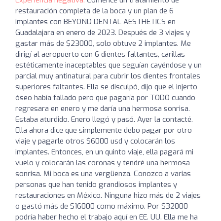
restauración completa de la boca y un plan de 6
implantes con BEYOND DENTAL AESTHETICS en
Guadalajara en enero de 2023. Después de 3 viajes y
gastar más de $23000, solo obtuve 2 implantes. Me
dirigí al aeropuerto con 6 dientes faltantes, carillas
estéticamente inaceptables que seguían cayéndose y un
parcial muy antinatural para cubrir los dientes frontales
superiores faltantes. Ella se disculpó, dijo que el injerto
óseo había fallado pero que pagaría por TODO cuando
regresara en enero y me daría una hermosa sonrisa.
Estaba aturdido. Enero llegó y pasó. Ayer la contacté.
Ella ahora dice que simplemente debo pagar por otro
viaje y pagarle otros $6000 usd y colocarán los
implantes. Entonces, en un quinto viaje, ella pagará mi
vuelo y colocarán las coronas y tendré una hermosa
sonrisa. Mi boca es una vergüenza. Conozco a varias
personas que han tenido grandiosos implantes y
restauraciones en México. Ninguna hizo más de 2 viajes
o gastó más de $16000 como máximo. Por $32000
podría haber hecho el trabajo aquí en EE. UU. Ella me ha