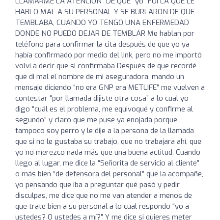
LLAMARME LA ATENCIÓN” DE QUE “yo” FUI LA QUE LE
HABLO MAL A SU PERSONAL Y SE BURLARON DE QUE
TEMBLABA, CUANDO YO TENGO UNA ENFERMEDAD
DONDE NO PUEDO DEJAR DE TEMBLAR Me hablan por
teléfono para confirmar la cita después de que yo ya
había confirmado por medio del link, pero no me importó
volví a decir que si confirmaba Después de que recordé
que di mal el nombre de mi aseguradora, mando un
mensaje diciendo “no era GNP era METLIFE” me vuelven a
contestar “por llamada dijiste otra cosa” a lo cual yo
digo “cuál es el problema, me equivoqué y confirme al
segundo” y claro que me puse ya enojada porque
tampoco soy perro y le dije a la persona de la llamada
que si no le gustaba su trabajo, que no trabajara ahí, que
yo no merezco nada más que una buena actitud. Cuando
llego al lugar, me dice la “Señorita de servicio al cliente”
o más bien “de defensora del personal” que la acompañe,
yo pensando que iba a preguntar qué pasó y pedir
disculpas, me dice que no me van atender a menos de
que trate bien a su personal a lo cual respondo “yo a
ustedes? O ustedes a mí?” Y me dice si quieres meter