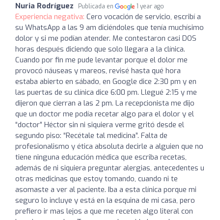
Nuria Rodríguez
Publicada en
1 year ago
Experiencia negativa:
Cero vocación de servicio, escribí a
su WhatsApp a las 9 am diciéndoles que tenía muchísimo
dolor y si me podían atender. Me contestaron casi DOS
horas después diciendo que solo llegara a la clínica.
Cuando por fin me pude levantar porque el dolor me
provocó náuseas y mareos, revisé hasta qué hora
estaba abierto en sábado, en Google dice 2:30 pm y en
las puertas de su clínica dice 6:00 pm. Llegué 2:15 y me
dijeron que cierran a las 2 pm. La recepcionista me dijo
que un doctor me podía recetar algo para el dolor y el
“doctor” Héctor sin ni siquiera verme gritó desde el
segundo piso: “Recétale tal medicina”. Falta de
profesionalismo y ética absoluta decirle a alguien que no
tiene ninguna educación médica que escriba recetas,
además de ni siquiera preguntar alergias, antecedentes u
otras medicinas que estoy tomando, cuando ni te
asomaste a ver al paciente. Iba a esta clínica porque mi
seguro lo incluye y está en la esquina de mi casa, pero
prefiero ir mas lejos a que me receten algo literal con